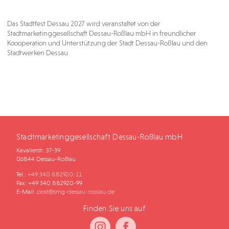
Das Stadtfest Dessau 2027 wird veranstaltet von der
Stadtmarketinggesellschaft Dessau-Roßlau mbH in freundlicher
Koooperation und Unterstützung der Stadt Dessau-Roßlau und den
Stadtwerken Dessau.
Stadtmarketinggesellschaft Dessau-Roßlau mbH
Kavalierstr. 37-39
06844 Dessau-Roßlau
Tel.:
+49 340 882920-11
Fax: +49 340 882920-99
E-Mail:
post@smg-dessau-rosslau.de
Finden Sie uns auf